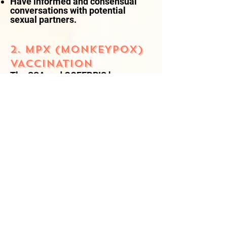
Have informed and consensual
conversations with potential
sexual partners.
2. MPX (MONKEYPOX)
VACCINATION
The SSA and COFEPRIS have
authorized controlled use of the
MPX vaccine. We recommend:
Visiting a medical unit in advance
to request the complete
vaccination schedule (2 doses).
Checking availability with local
health jurisdictions, as distribution
is prioritized for high-risk groups.
3. COVID-19 AND
RESPIRATORY
ILLNESSES