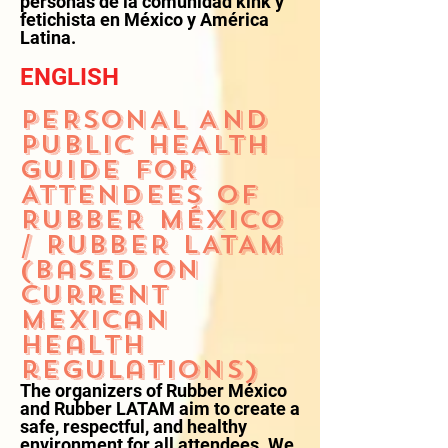
personas de la comunidad kink y
fetichista en México y América
Latina.
ENGLISH
PERSONAL AND
PUBLIC HEALTH
GUIDE FOR
ATTENDEES OF
RUBBER MÉXICO
/ RUBBER LATAM
(Based on
current
Mexican
health
regulations)
The organizers of Rubber México
and Rubber LATAM aim to create a
safe, respectful, and healthy
environment for all attendees. We