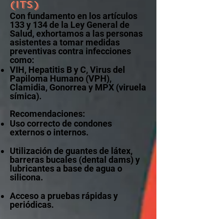
(ITS)
Con fundamento en los artículos
133 y 134 de la Ley General de
Salud, exhortamos a las personas
asistentes a tomar medidas
preventivas contra infecciones
como:
VIH, Hepatitis B y C, Virus del
Papiloma Humano (VPH),
Clamidia, Gonorrea y MPX (viruela
símica).
Recomendaciones:
Uso correcto de condones
externos o internos.
Utilización de guantes de látex,
barreras bucales (dental dams) y
lubricantes a base de agua o
silicona.
Acceso a pruebas rápidas y
periódicas.