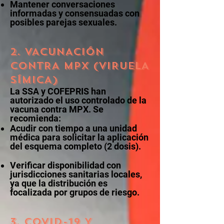
Mantener conversaciones
informadas y consensuadas con
posibles parejas sexuales.
2. VACUNACIÓN
CONTRA MPX (VIRUELA
SÍMICA)
La SSA y COFEPRIS han
autorizado el uso controlado de la
vacuna contra MPX. Se
recomienda:
Acudir con tiempo a una unidad
médica para solicitar la aplicación
del esquema completo (2 dosis).
Verificar disponibilidad con
jurisdicciones sanitarias locales,
ya que la distribución es
focalizada por grupos de riesgo.
3. COVID-19 Y