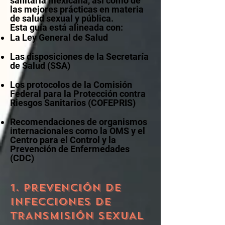
sanitaria mexicana, así como de
las mejores prácticas en materia
de salud sexual y pública.
Esta guía está alineada con:
La Ley General de Salud
Las disposiciones de la Secretaría
de Salud (SSA)
Los protocolos de la Comisión
Federal para la Protección contra
Riesgos Sanitarios (COFEPRIS)
Recomendaciones de organismos
internacionales como la OMS y el
Centro para el Control y la
Prevención de Enfermedades
(CDC)
1. PREVENCIÓN DE
INFECCIONES DE
TRANSMISIÓN SEXUAL