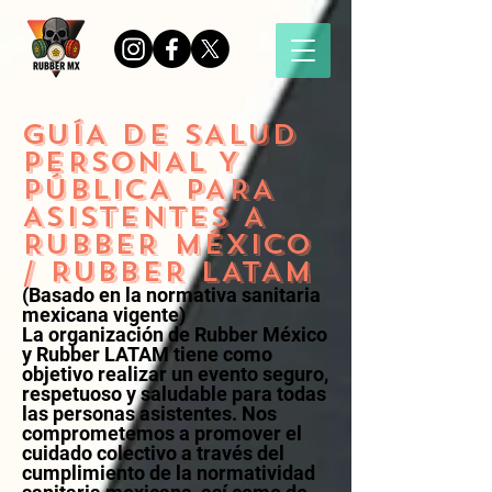
GUÍA DE SALUD
PERSONAL Y
PÚBLICA PARA
ASISTENTES A
RUBBER MÉXICO
/ RUBBER LATAM
(Basado en la normativa sanitaria
mexicana vigente)
La organización de Rubber México
y Rubber LATAM tiene como
objetivo realizar un evento seguro,
respetuoso y saludable para todas
las personas asistentes. Nos
comprometemos a promover el
cuidado colectivo a través del
cumplimiento de la normatividad